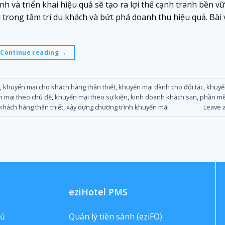
h và triển khai hiệu quả sẽ tạo ra lợi thế cạnh tranh bền v
trong tâm trí du khách và bứt phá doanh thu hiệu quả. Bài 
Continue reading
→
,
khuyến mại cho khách hàng thân thiết
,
khuyến mại dành cho đối tác
,
khuyế
 mại theo chủ đề
,
khuyến mại theo sự kiện
,
kinh doanh khách sạn
,
phần mề
khách hàng thân thiết
,
xây dựng chương trình khuyến mãi
Leave 
eziHotel PMS
hủ
Quản lý tiền sảnh (eziFO)