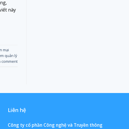
ững,
viết này
n mại
m quản lý
a comment
Liên hệ
Công ty cổ phần Công nghệ và Truyền thông