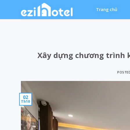
Skip
Trang chủ
to
content
Xây dựng chương trình 
POSTE
02
Th10