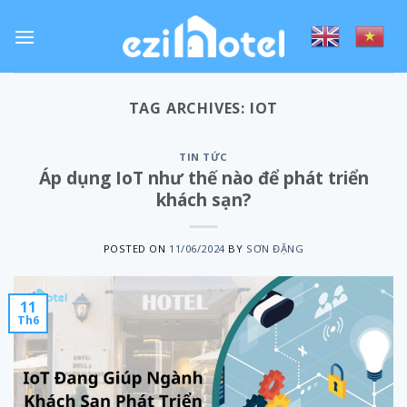
Skip
to
content
TAG ARCHIVES:
IOT
TIN TỨC
Áp dụng IoT như thế nào để phát triển
khách sạn?
POSTED ON
11/06/2024
BY
SƠN ĐẶNG
11
Th6