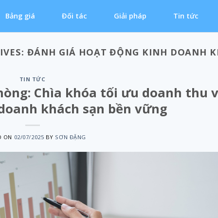
Bảng giá
Đối tác
Giải pháp
Tin tức
IVES:
ĐÁNH GIÁ HOẠT ĐỘNG KINH DOANH 
TIN TỨC
hòng: Chìa khóa tối ưu doanh thu 
 doanh khách sạn bền vững
D ON
02/07/2025
BY
SƠN ĐẶNG