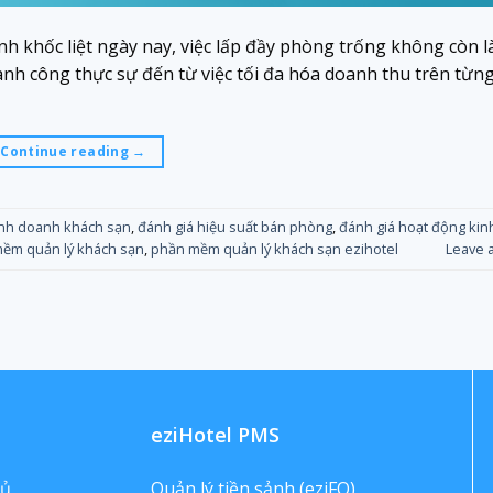
h khốc liệt ngày nay, việc lấp đầy phòng trống không còn l
thành công thực sự đến từ việc tối đa hóa doanh thu trên từ
Continue reading
→
inh doanh khách sạn
,
đánh giá hiệu suất bán phòng
,
đánh giá hoạt động ki
ềm quản lý khách sạn
,
phần mềm quản lý khách sạn ezihotel
Leave 
eziHotel PMS
hủ
Quản lý tiền sảnh (eziFO)