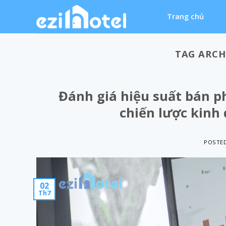
Skip
Trang chủ
to
content
TAG ARCH
Đánh giá hiệu suất bán p
chiến lược kinh
POSTE
02
Th7