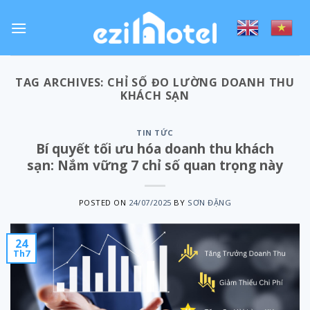
Skip
to
content
TAG ARCHIVES:
CHỈ SỐ ĐO LƯỜNG DOANH THU
KHÁCH SẠN
TIN TỨC
Bí quyết tối ưu hóa doanh thu khách
sạn: Nắm vững 7 chỉ số quan trọng này
POSTED ON
24/07/2025
BY
SƠN ĐẶNG
24
Th7