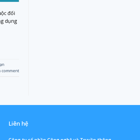
ộc đối
ng dụng
sạn
a comment
Liên hệ
Công ty cổ phần Công nghệ và Truyền thông