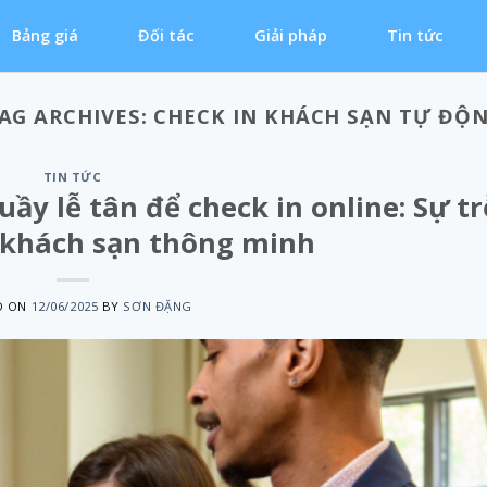
Bảng giá
Đối tác
Giải pháp
Tin tức
AG ARCHIVES:
CHECK IN KHÁCH SẠN TỰ ĐỘ
TIN TỨC
ầy lễ tân để check in online: Sự tr
 khách sạn thông minh
D ON
12/06/2025
BY
SƠN ĐẶNG