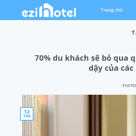
Skip
Trang chủ
to
content
T
70% du khách sẽ bỏ qua qu
dậy của các
POSTE
12
Th6