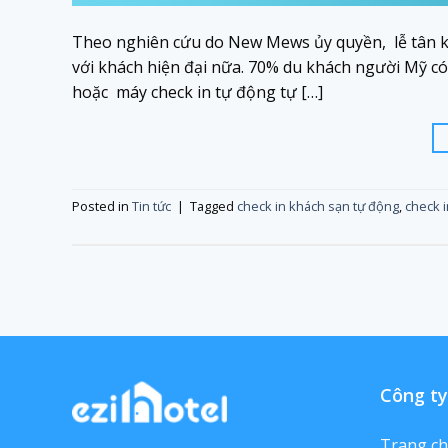
Theo nghiên cứu do New Mews ủy quyền, lễ tân k
với khách hiện đại nữa. 70% du khách người Mỹ c
hoặc máy check in tự động tự […]
Posted in
Tin tức
|
Tagged
check in khách sạn tự động
,
check i
Công ty
Trang c