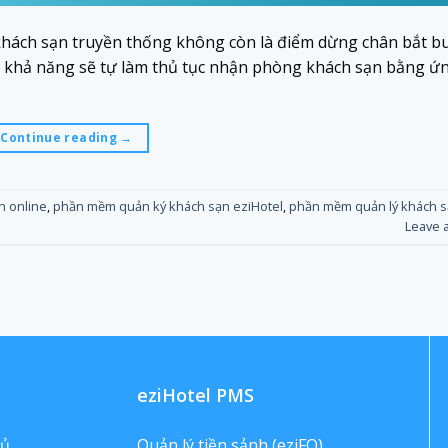
hách sạn truyền thống không còn là điểm dừng chân bắt bu
ó khả năng sẽ tự làm thủ tục nhận phòng khách sạn bằng ứ
Continue reading
→
n online
,
phần mềm quản ký khách sạn eziHotel
,
phần mềm quản lý khách 
Leave 
eziHotel PMS
hủ
Quản lý tiền sảnh (eziFO)