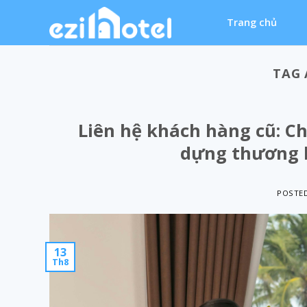
Skip
Trang chủ
to
content
TAG 
Liên hệ khách hàng cũ: C
dựng thương 
POSTE
13
Th8