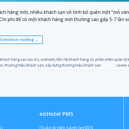
ch hàng mới, nhiều khách sạn vô tình bỏ quên một “mỏ vàn
Chi phí để có một khách hàng mới thường cao gấp 5-7 lần so
Continue reading
→
khách hàng sau lưu trú
,
ezihotel
,
liên hệ khách hàng cũ
,
phần mềm quản lý 
ạn
,
thương hiệu khách sạn
,
xây dựng thương hiệu khách sạn
Leave 
eziHotel PMS
hủ
Quản lý tiền sảnh (eziFO)