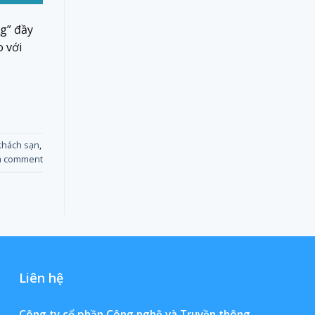
g” đầy
 với
khách sạn
,
a comment
Liên hệ
Công ty cổ phần Công nghệ và Truyền thông