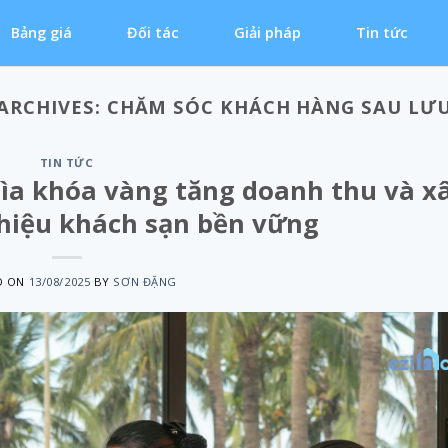
Bảng giá
Đối tác
Giải pháp
Tin tức
ARCHIVES:
CHĂM SÓC KHÁCH HÀNG SAU LƯU
TIN TỨC
hìa khóa vàng tăng doanh thu và x
hiệu khách sạn bền vững
D ON
13/08/2025
BY
SƠN ĐẶNG